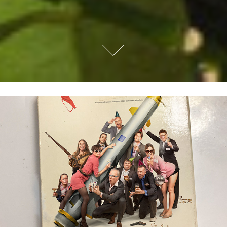
Det Har Vore Eit Fantastisk År